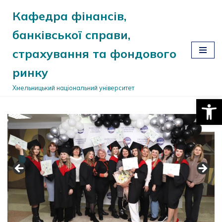
Кафедра фінансів,
Перейти
банківської справи,
до
вмісту
страхування та фондового
ринку
Хмельницький національний університет
Відкри