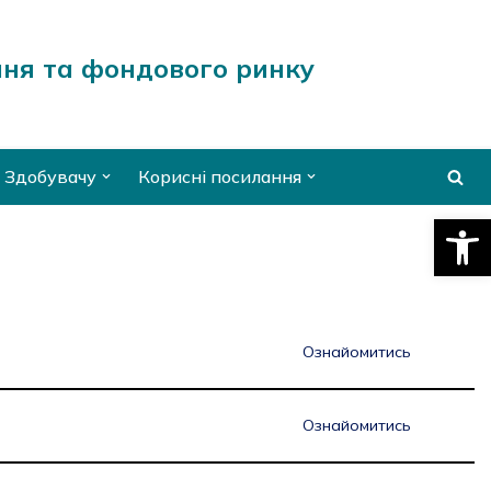
ння та фондового ринку
Здобувачу
Корисні посилання
Відкри
Ознайомитись
Ознайомитись