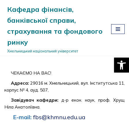
Кафедра фінансів,
Перейти
банківської справи,
до
вмісту
страхування та фондового
ринку
Хмельницький національний університет
Відкри
ЧЕКАЄМО НА ВАС!
Адреса:
29016 м. Хмельницький, вул. Інститутська 11,
корпус № 4, ауд. 507,
Завідувач кафедри:
д-р екон. наук, проф. Хрущ
Ніла Анатоліївна.
E-mail:
fbs@khmnu.edu.ua