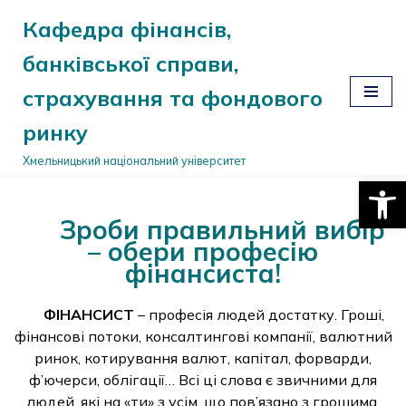
Кафедра фінансів,
Перейти
банківської справи,
до
вмісту
страхування та фондового
ринку
Хмельницький національний університет
Відкри
Зроби правильний вибір
– обери професію
фінансиста!
ФІНАНСИСТ
– професія людей достатку. Гроші,
фінансові потоки, консалтингові компанії, валютний
ринок, котирування валют, капітал, форварди,
ф’ючерси, облігації… Всі ці слова є звичними для
людей, які на «ти» з усім, що пов’язано з грошима,