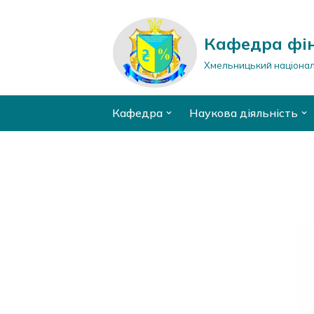
Перейти
Кафедра фін
до
Хмельницький націонал
вмісту
Кафедра
Наукова діяльність