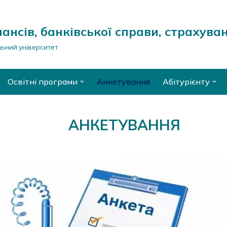
ансів, банківської справи, страхува
ьний університет
Освітні програми
Анкетування
Абітурієнту
АНКЕТУВАННЯ