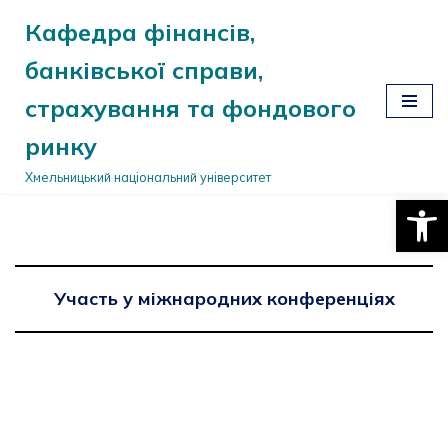
Кафедра фінансів,
Перейти
банківської справи,
до
вмісту
страхування та фондового
ринку
Хмельницький національний університет
Відкри
Участь у міжнародних конференціях