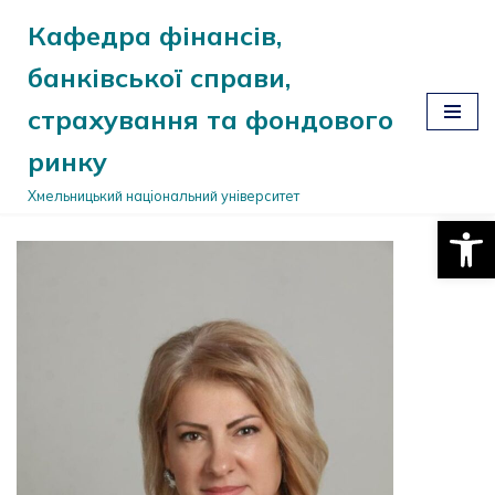
Кафедра фінансів,
Перейти
банківської справи,
до
вмісту
страхування та фондового
ринку
Хмельницький національний університет
Відкри