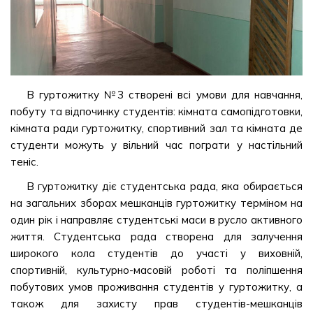
В гуртожитку №3 створені всі умови для навчання,
побуту та відпочинку студентів: кімната самопідготовки,
кімната ради гуртожитку, спортивний зал та кімната де
студенти можуть у вільний час пограти у настільний
теніс.
В гуртожитку діє студентська рада, яка обирається
на загальних зборах мешканців гуртожитку терміном на
один рік і направляє студентські маси в русло активного
життя. Студентська рада створена для залучення
широкого кола студентів до участі у виховній,
спортивній, культурно-масовій роботі та поліпшення
побутових умов проживання студентів у гуртожитку, а
також для захисту прав студентів-мешканців