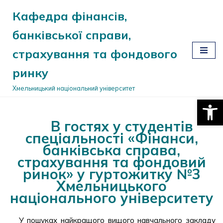
Кафедра фінансів,
Перейти
банківської справи,
до
вмісту
страхування та фондового
ринку
Хмельницький національний університет
Відкри
В гостях у студентів
спеціальності «Фінанси,
банківська справа,
страхування та фондовий
ринок» у гуртожитку №3
Хмельницького
національного університету
У пошуках найкращого вищого навчального закладу