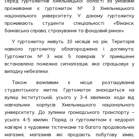
серед гуртожитків Хмельницької області за умовами
проживання є гуртожиток № 3 Хмельницького
національного університету. У даному гуртожитку
проживають студенти спеціальності «Фінанси,
банківська справа, страхування та фондовий ринок».
У гуртожитку живуть 10 місяців на рік. Територія
навколо гуртожитку облагороджена і доглянута.
Гуртожиток №3 має 5 поверхів. У приміщенні
встановлена пожежна сигналізація, яка спрацьовує у
випадку небезпеки.
Також важливим є місце розташування
студентського житла. Гуртожиток знаходиться на
вулиці Інститутській, усього у 3-4 хвилинах ходи від
навчальних корпусів Хмельницького національного
університету. До зупинки громадського транспорту –
усього 4-5 хвилин. Поряд із гуртожитком є недорогі
кав’ярні з чудовими тістечками та багато продовольчих
магазині, магазинів які продають побутову хімію,